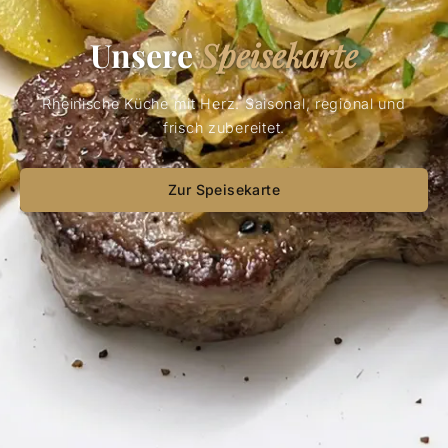
Unsere
Speisekarte
Rheinische Küche mit Herz. Saisonal, regional und
frisch zubereitet.
Zur Speisekarte